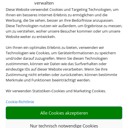
verwalten
Diese Website verwendet Cookies und Targeting Technologien, um
Ihnen ein besseres Internet-Erlebnis zu ermöglichen und die
Werbung, die Sie sehen, besser an Ihre Bedürfnisse anzupassen.
Andalusien, Kuba, Kanada, die USA oder
Diese Technologien nutzen wir außerdem, um Ergebnisse zu messen,
doch lieber Asien? Es gibt so viel zu
um zu verstehen, woher unsere Besucher kommen oder um unsere
Website weiter zu entwickeln.
entdecken auf der Welt und mit unseren
Rundreiseangebote erleben Sie Ihre
Um Ihnen ein optimales Erlebnis zu bieten, verwenden wir
Traumdestinationen in ihrer vollen Vielfalt.
Technologien wie Cookies, um Geräteinformationen zu speichern
und/oder darauf zuzugreifen. Wenn Sie diesen Technologien
zustimmmen, können wir Daten wie das Surfverhalten oder
eindeutige IDs auf dieser Website verarbeiten. Wenn Sie ihre
Zustimmung nicht erteilen oder zurückziehen, können bestimmte
Merkmale und Funktionen beeinträchtigt werden.

Wir verwenden Statistiken-Cookies und Marketing Cookies.
Cookie-Richtlinie
Alle Cookies akzeptieren
RIESIGE AUSWAHL
Nur technisch notwendige Cookies