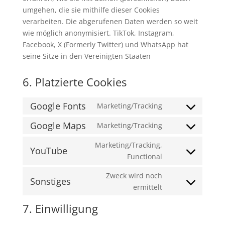
umgehen, die sie mithilfe dieser Cookies
verarbeiten. Die abgerufenen Daten werden so weit
wie möglich anonymisiert. TikTok, Instagram,
Facebook, X (Formerly Twitter) und WhatsApp hat
seine Sitze in den Vereinigten Staaten
6. Platzierte Cookies
Google Fonts
Marketing/Tracking
Consent
to
Google Maps
Marketing/Tracking
Consent
service
to
Marketing/Tracking,
google-
YouTube
service
Consent
Functional
fonts
google-
to
Zweck wird noch
maps
service
Sonstiges
Consent
ermittelt
youtube
to
7. Einwilligung
service
sonstiges